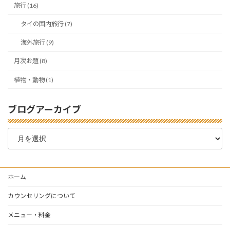
旅行 (16)
タイの国内旅行 (7)
海外旅行 (9)
月次お題 (8)
植物・動物 (1)
ブログアーカイブ
ブ
ロ
グ
ア
ー
ホーム
カ
イ
カウンセリングについて
ブ
メニュー・料金