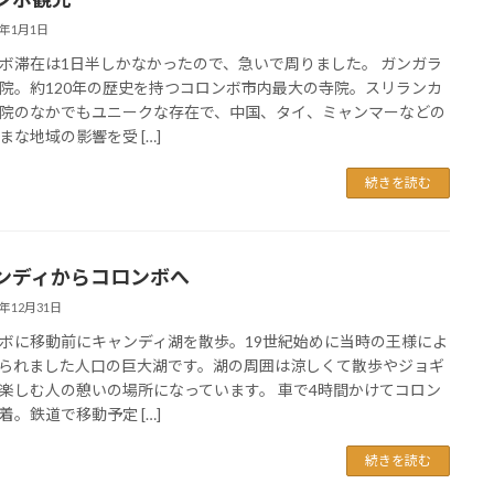
6年1月1日
ボ滞在は1日半しかなかったので、急いで周りました。 ガンガラ
院。約120年の歴史を持つコロンボ市内最大の寺院。スリランカ
院のなかでもユニークな存在で、中国、タイ、ミャンマーなどの
まな地域の影響を受 […]
続きを読む
ンディからコロンボへ
5年12月31日
ボに移動前にキャンディ湖を散歩。19世紀始めに当時の王様によ
られました人口の巨大湖です。湖の周囲は涼しくて散歩やジョギ
楽しむ人の憩いの場所になっています。 車で4時間かけてコロン
着。鉄道で移動予定 […]
続きを読む