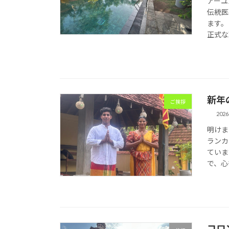
アーユ
伝統医
ます。
正式な
新年
ご挨拶
202
明けま
ランカ
ていま
で、心
コロ