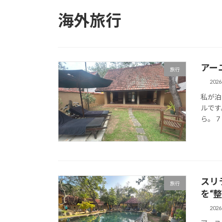
海外旅行
アー
旅行
202
私が泊ま
ルです
ら。 7
スリ
旅行
を“
202