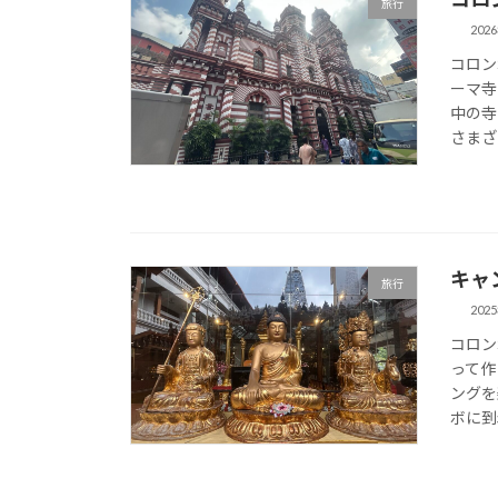
旅行
202
コロン
ーマ寺
中の寺
さまざ
キャ
旅行
202
コロン
って作
ングを
ボに到