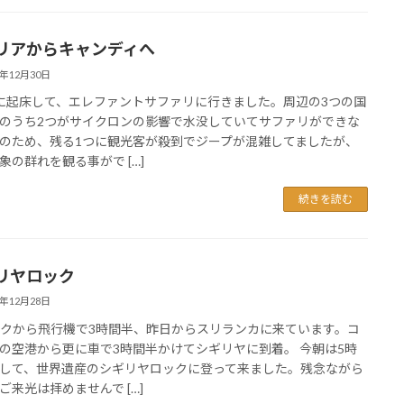
リアからキャンディへ
5年12月30日
に起床して、エレファントサファリに行きました。周辺の3つの国
のうち2つがサイクロンの影響で水没していてサファリができな
のため、残る1つに観光客が殺到でジープが混雑してましたが、
象の群れを観る事がで […]
続きを読む
リヤロック
5年12月28日
クから飛行機で3時間半、昨日からスリランカに来ています。コ
の空港から更に車で3時間半かけてシギリヤに到着。 今朝は5時
して、世界遺産のシギリヤロックに登って来ました。残念ながら
ご来光は拝めませんで […]