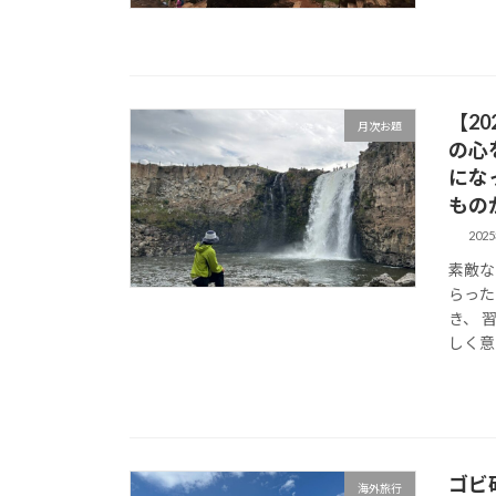
【20
月次お題
の心
にな
もの
202
素敵な
らった
き、 
しく意
ゴビ
海外旅行