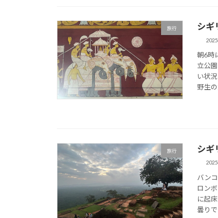
シギ
旅行
202
朝6時
立公園
い状況
野生の
シギ
旅行
202
バンコ
ロンボ
に起床
曇りで