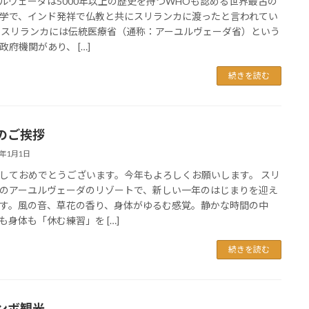
ルヴェーダは5000年以上の歴史を持つWHOも認める世界最古の
学で、インド発祥で仏教と共にスリランカに渡ったと言われてい
 スリランカには伝統医療省（通称：アーユルヴェーダ省）という
政府機関があり、 […]
続きを読む
のご挨拶
6年1月1日
しておめでとうございます。今年もよろしくお願いします。 スリ
のアーユルヴェーダのリゾートで、新しい一年のはじまりを迎え
す。風の音、草花の香り、身体がゆるむ感覚。静かな時間の中
も身体も「休む練習」を […]
続きを読む
ンボ観光