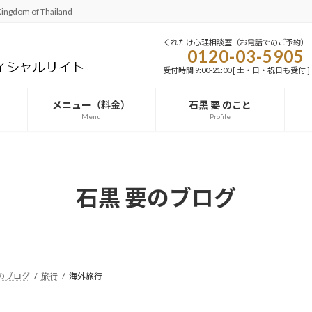
 of Thailand
くれたけ心理相談室（お電話でのご予約）
0120-03-5905
受付時間 9:00-21:00 [ 土・日・祝日も受付 ]
メニュー（料金）
石黒 要 のこと
Menu
Profile
石黒 要のブログ
のブログ
旅行
海外旅行