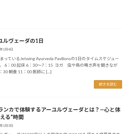
ユルヴェーダの1日
6年1月4日
っているJetwing Ayurveda Pavilionsの1日のタイムスケジュー
。 6：00 起床 6：30〜7：15 ヨガ 虫や鳥の鳴き声を聞きなが
：30 朝食 11：00 医師に […]
続きを読む
ランカで体験するアーユルヴェーダとは？—心と体
整える”時間
6年1月3日