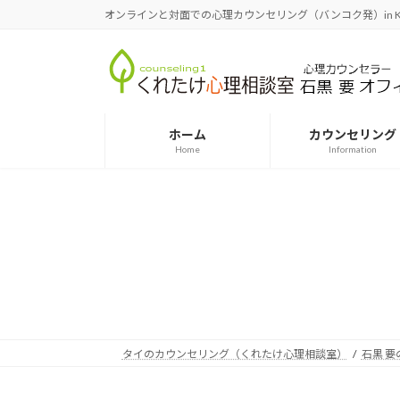
コ
ナ
オンラインと対面での心理カウンセリング（バンコク発）in Kingdom
ン
ビ
テ
ゲ
ン
ー
ツ
シ
へ
ョ
ホーム
カウンセリング
ス
ン
Home
Information
キ
に
ッ
移
プ
動
タイのカウンセリング（くれたけ心理相談室）
石黒 要